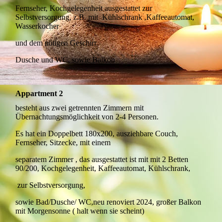
Fernseher, Kochgelegenheit ausgestattet zur
Selbstversorgung, z.B. mit Kühlschrank ,Kaffeeautomat,
Wasserkocher
und dem nötigen Geschirr.
Dusche und WC, sowie Balkon
Appartment 2
besteht aus zwei getrennten Zimmern mit
Übernachtungsmöglichkeit von 2-4 Personen.
Es hat ein Doppelbett 180x200, ausziehbare Couch,
Fernseher, Sitzecke, mit einem
separatem Zimmer , das ausgestattet ist mit mit 2 Betten
90/200, Kochgelegenheit, Kaffeeautomat, Kühlschrank,
zur Selbstversorgung,
sowie Bad/Dusche/ WC,neu renoviert 2024, großer Balkon
mit Morgensonne ( halt wenn sie scheint)